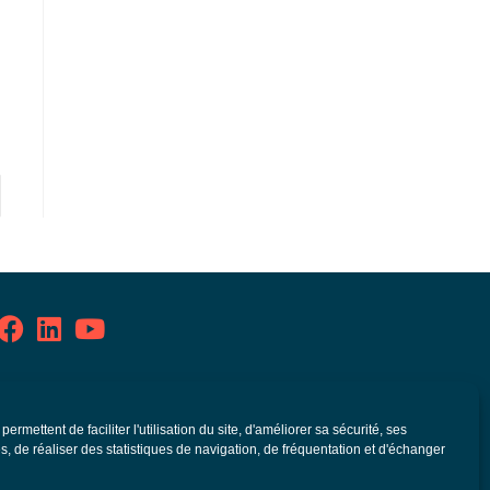
olitique de confidentialité
ermettent de faciliter l'utilisation du site, d'améliorer sa sécurité, ses
entions légales
, de réaliser des statistiques de navigation, de fréquentation et d'échanger
lan de site