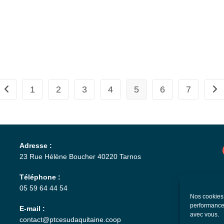
1
2
3
4
5
6
7
Adresse :
23 Rue Hélène Boucher 40220 Tarnos
Téléphone :
P
05 59 64 44 54
Nos cookies p
M
performances
E-mail :
avec vous.
P
contact@ptcesudaquitaine.coop