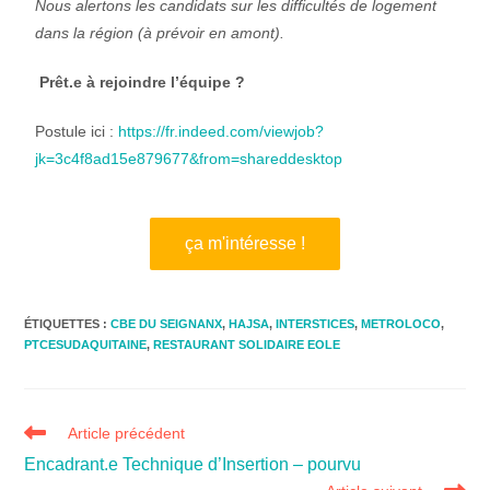
Nous alertons les candidats sur les difficultés de logement
dans la région (à prévoir en amont).
Prêt.e à rejoindre l’équipe ?
Postule ici :
https://fr.indeed.com/viewjob?
jk=3c4f8ad15e879677&from=shareddesktop
ça m'intéresse !
ÉTIQUETTES :
CBE DU SEIGNANX
,
HAJSA
,
INTERSTICES
,
METROLOCO
,
PTCESUDAQUITAINE
,
RESTAURANT SOLIDAIRE EOLE
Article précédent
Encadrant.e Technique d’Insertion – pourvu