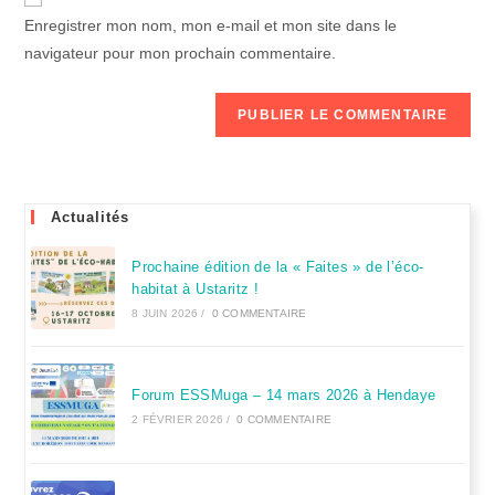
Enregistrer mon nom, mon e-mail et mon site dans le
l
navigateur pour mon prochain commentaire.
t
e
r
n
a
t
Actualités
i
v
Prochaine édition de la « Faites » de l’éco-
e
habitat à Ustaritz !
:
8 JUIN 2026
/
0 COMMENTAIRE
Forum ESSMuga – 14 mars 2026 à Hendaye
2 FÉVRIER 2026
/
0 COMMENTAIRE