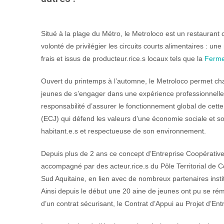
Situé à la plage du Métro, le Metroloco est un restaurant
volonté de privilégier les circuits courts alimentaires : une
frais et issus de producteur.rice.s locaux tels que la
Ferme
Ouvert du printemps à l’automne, le Metroloco permet c
jeunes de s’engager dans une expérience professionnelle u
responsabilité d’assurer le fonctionnement global de cet
(ECJ) qui défend les valeurs d’une économie sociale et so
habitant.e.s et respectueuse de son environnement.
Depuis plus de 2 ans ce concept d’Entreprise Coopérativ
accompagné par des acteur.rice.s du Pôle Territorial d
Sud Aquitaine, en lien avec de nombreux partenaires instit
Ainsi depuis le début une 20 aine de jeunes ont pu se rém
d’un contrat sécurisant, le Contrat d’Appui au Projet d’En