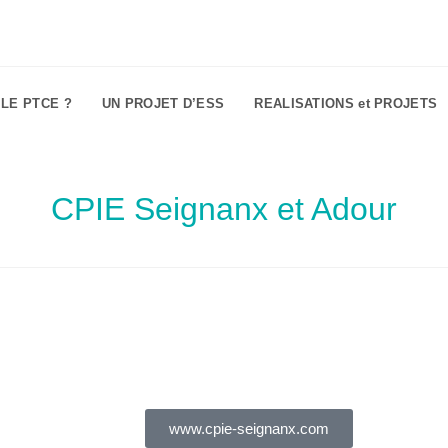
 LE PTCE ?
UN PROJET D’ESS
REALISATIONS et PROJETS
CPIE Seignanx et Adour
www.cpie-seignanx.com