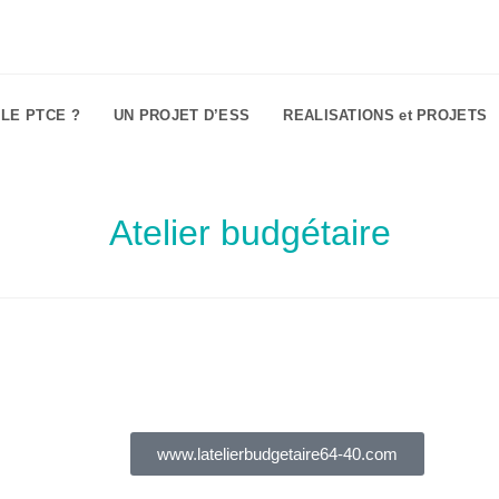
 LE PTCE ?
UN PROJET D’ESS
REALISATIONS et PROJETS
Atelier budgétaire
www.latelierbudgetaire64-40.com