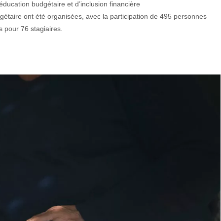
ucation budgétaire et d’inclusion financière
dgétaire ont été organisées, avec la participation de 495 personnes
 pour 76 stagiaires.