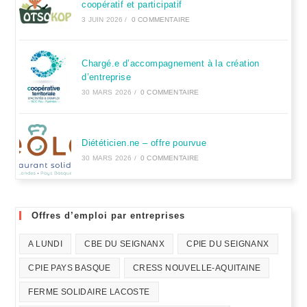
coopératif et participatif
3 JUIN 2026
/
0 COMMENTAIRE
Chargé.e d’accompagnement à la création
d’entreprise
30 MARS 2026
/
0 COMMENTAIRE
Diététicien.ne – offre pourvue
30 MARS 2026
/
0 COMMENTAIRE
Offres d’emploi par entreprises
A LUNDI
CBE DU SEIGNANX
CPIE DU SEIGNANX
CPIE PAYS BASQUE
CRESS NOUVELLE-AQUITAINE
FERME SOLIDAIRE LACOSTE