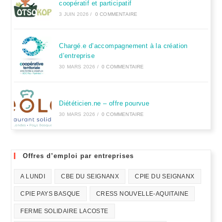
coopératif et participatif
3 JUIN 2026
/
0 COMMENTAIRE
Chargé.e d’accompagnement à la création
d’entreprise
30 MARS 2026
/
0 COMMENTAIRE
Diététicien.ne – offre pourvue
30 MARS 2026
/
0 COMMENTAIRE
Offres d’emploi par entreprises
A LUNDI
CBE DU SEIGNANX
CPIE DU SEIGNANX
CPIE PAYS BASQUE
CRESS NOUVELLE-AQUITAINE
FERME SOLIDAIRE LACOSTE